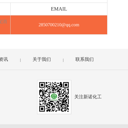
EMAIL
2850700210@qq.com
资讯
关于我们
联系我们
|
|
关注新诺化工