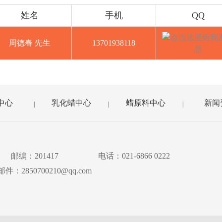
姓名
手机
QQ
周德春 先生
13701938118
中心
乳化蜡中心
蜡原料中心
新闻
|
|
|
邮编：201417 电话：021-6866 0222
850700210@qq.com