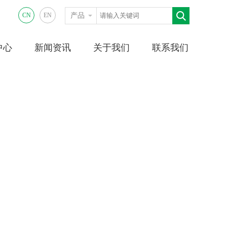
CN
EN
产品
中心
新闻资讯
关于我们
联系我们