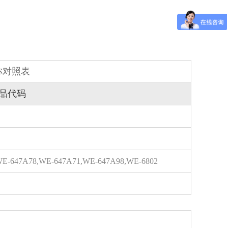
称对照表
品代码
E-647A78,
WE-647A71,
WE-647A98,
WE-6802