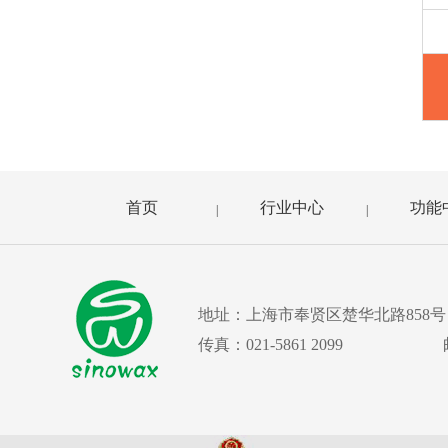
首页
行业中心
功能
|
|
地址：上海市奉贤区楚华北路858号 
传真：021-5861 2099 邮件：2